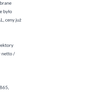
brane
ie było
L, ceny już
wektory
 netto /
 865,