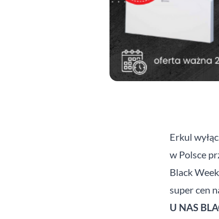
Erkul wyłąc
w Polsce p
Black Week!
super cen n
U NAS BL