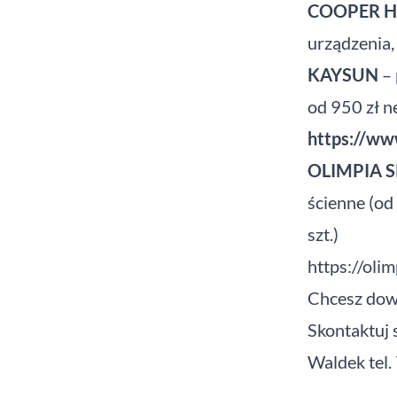
COOPER 
urządzenia, 
KAYSUN
– 
od 950 zł ne
https://ww
OLIMPIA 
ścienne (od
szt.)
https://oli
Chcesz dowi
Skontaktuj 
Waldek tel.