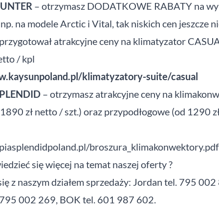
HUNTER
– otrzymasz DODATKOWE RABATY na wy
np. na modele Arctic i Vital, tak niskich cen jeszcze n
przygotował atrakcyjne ceny na klimatyzator CASUA
tto / kpl
w.kaysunpoland.pl/klimatyzatory-suite/casual
SPLENDID
– otrzymasz atrakcyjne ceny na klimakon
 1890 zł netto / szt.) oraz przypodłogowe (od 1290 zł
mpiasplendidpoland.pl/broszura_klimakonwektory.pdf
edzieć się więcej na temat naszej oferty ?
się z naszym działem sprzedaży: Jordan tel. 795 002
 795 002 269, BOK tel. 601 987 602.