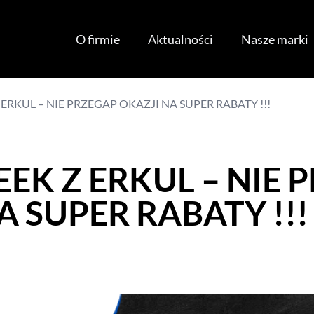
O firmie
Aktualności
Nasze marki
ERKUL – NIE PRZEGAP OKAZJI NA SUPER RABATY !!!
EK Z ERKUL – NIE 
A SUPER RABATY !!!