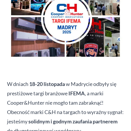
W dniach
18-20 listopada
w Madrycie odbyły się
prestiżowe targi branżowe
IFEMA
, a marki
Cooper&Hunter nie mogło tam zabraknąć!
Obecność marki C&H na targach to wyraźny sygnał:
jesteśmy
solidnym i godnym zaufania partnerem
do długoterminowej współpracy.