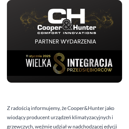
Z radością informujemy, że Cooper&Hunter jako
wiodący producent urządzeń klimatyzacyjnych i
grzewczych, weźmie udział w nadchodzącej edycji