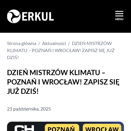
Strona główna
/
Aktualności
/
DZIEŃ MISTRZÓW
KLIMATU – POZNAŃ I WROCŁAW! ZAPISZ SIĘ JUŻ
DZIŚ!
DZIEŃ MISTRZÓW KLIMATU –
POZNAŃ I WROCŁAW! ZAPISZ SIĘ
JUŻ DZIŚ!
21 października, 2025