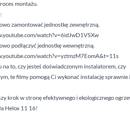
proces montażu.
:
łowo zamontować jednostkę zewnętrzną.
ww.youtube.com/watch?v=6idJwD1VSXw
łowo podłączyć jednostkę wewnętrzną.
ww.youtube.com/watch?v=yztmzM7EomA&t=11s
 na to, czy jesteś doświadczonym instalatorem, czy
ym, te filmy pomogą Ci wykonać instalację sprawnie 
zy krok w stronę efektywnego i ekologicznego ogrze
ła Helox 11 16!