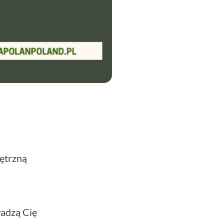
nętrzną
wadzą Cię