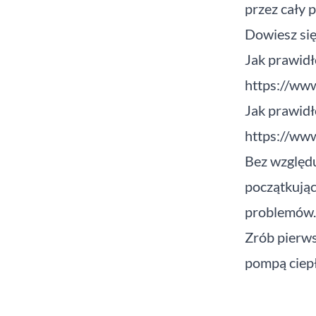
przez cały 
Dowiesz się
Jak prawid
https://w
Jak prawid
https://w
Bez względu
początkując
problemów.
Zrób pierws
pompą ciep