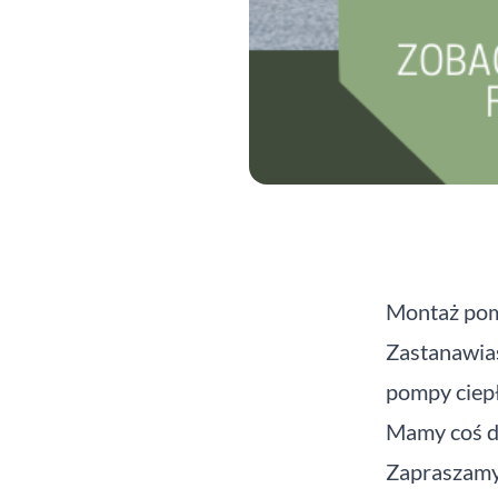
Montaż pom
Zastanawias
pompy ciep
Mamy coś dl
Zapraszamy 