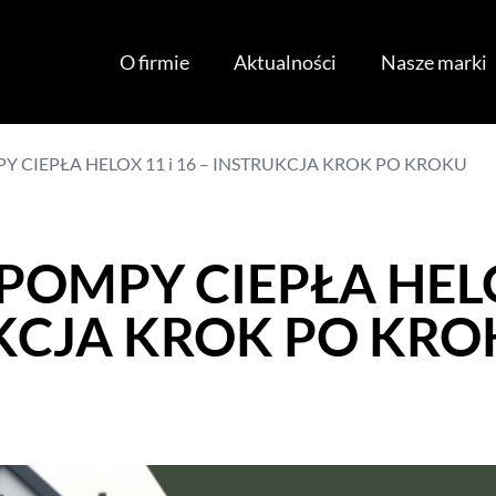
O firmie
Aktualności
Nasze marki
 CIEPŁA HELOX 11 i 16 – INSTRUKCJA KROK PO KROKU
OMPY CIEPŁA HELOX
KCJA KROK PO KRO