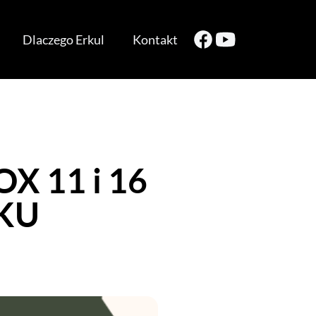
Dlaczego Erkul
Kontakt
 11 i 16
KU