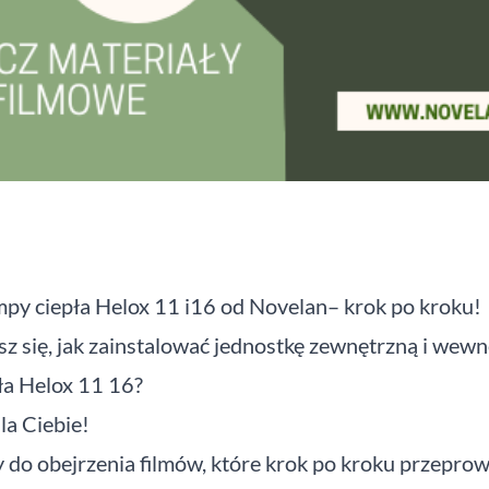
py ciepła Helox 11 i16 od Novelan– krok po kroku!
z się, jak zainstalować jednostkę zewnętrzną i wew
ła Helox 11 16?
a Ciebie!
do obejrzenia filmów, które krok po kroku przepro