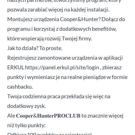
pozwala zarabiać więcej na każdej instalacji.
Montujesz urządzenia Cooper&Hunter? Dołącz do
programu i korzystaj z dodatkowych benefitów,
które wspierają rozwój Twojej firmy.
Jak to działa? To proste.
Rejestrujesz zamontowane urządzenia w aplikacji
ERKUL
https://panel.erkul.pl/site/login
, zbierasz
punkty i wymieniasz je na realne pieniądze w formie
cashbacku.
Twoja codzienna praca przekłada się więc na
dodatkowy zysk.
Ale 𝐂𝐨𝐨𝐩𝐞𝐫&𝐇𝐮𝐧𝐭𝐞𝐫𝐏𝐑𝐎𝐂𝐋𝐔𝐁 to znacznie więcej
niż tylko punkty:
Odbierz 100 punktów za rejestrację!