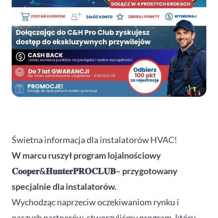
Świetna informacja dla instalatorów HVAC!
W marcu ruszył program lojalnościowy
𝐂𝐨𝐨𝐩𝐞𝐫&𝐇𝐮𝐧𝐭𝐞𝐫𝐏𝐑𝐎𝐂𝐋𝐔𝐁– przygotowany
specjalnie dla instalatorów.
Wychodząc naprzeciw oczekiwaniom rynku i
naszych partnerów, stworzyliśmy program, który