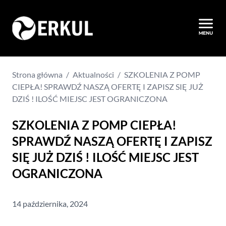
Strona główna
/
Aktualności
/
SZKOLENIA Z POMP
CIEPŁA! SPRAWDŹ NASZĄ OFERTĘ I ZAPISZ SIĘ JUŻ
DZIŚ ! ILOŚĆ MIEJSC JEST OGRANICZONA
SZKOLENIA Z POMP CIEPŁA!
SPRAWDŹ NASZĄ OFERTĘ I ZAPISZ
SIĘ JUŻ DZIŚ ! ILOŚĆ MIEJSC JEST
OGRANICZONA
14 października, 2024