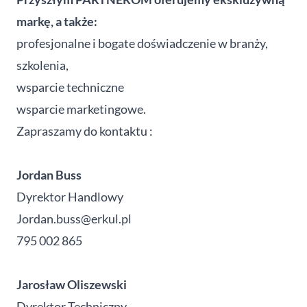
markę, a także:
profesjonalne i bogate doświadczenie w branży,
szkolenia,
wsparcie techniczne
wsparcie marketingowe.
Zapraszamy do kontaktu :
Jordan Buss
Dyrektor Handlowy
Jordan.buss@erkul.pl
795 002 865
Jarosław Oliszewski
Dyrektor Techniczny